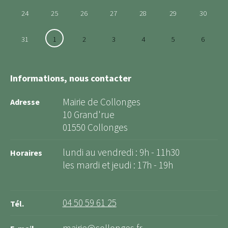
24
25
26
27
28
29
30
31
1
2
3
4
5
6
Informations, nous contacter
Mairie de Collonges
Adresse
10 Grand'rue
01550 Collonges
lundi au vendredi : 9h - 11h30
Horaires
les mardi et jeudi : 17h - 19h
04 50 59 61 25
Tél.
mairie@collonges.fr