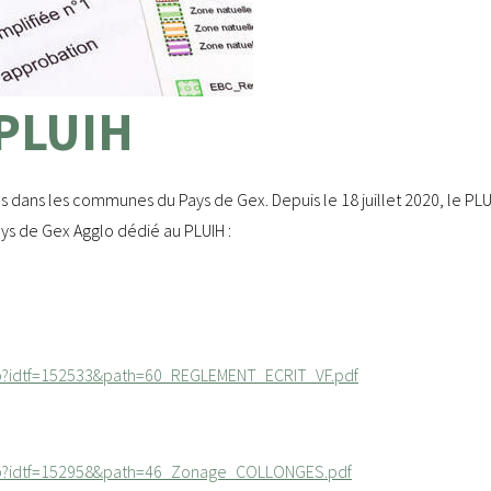
PLUIH
es dans les communes du Pays de Gex. Depuis le 18 juillet 2020, le PL
Pays de Gex Agglo dédié au PLUIH :
hp?idtf=152533&path=60_REGLEMENT_ECRIT_VF.pdf
php?idtf=152958&path=46_Zonage_COLLONGES.pdf