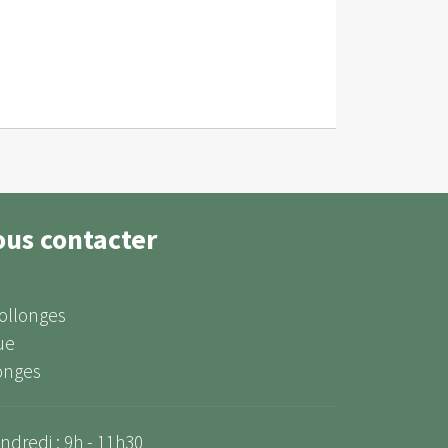
ous contacter
Collonges
ue
onges
ndredi : 9h - 11h30