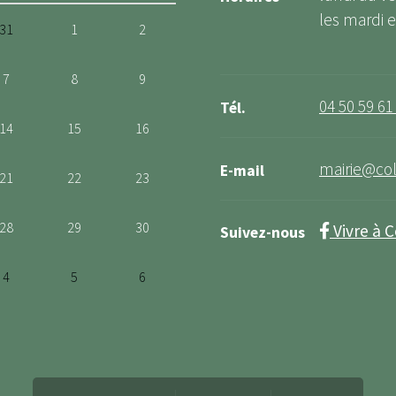
les mardi et
31
1
2
7
8
9
04 50 59 61
Tél.
14
15
16
mairie@col
E-mail
21
22
23
28
29
30
Vivre à 
Suivez-nous
4
5
6