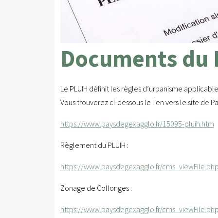
Documents du 
Le PLUIH définit les règles d’urbanisme applicabl
Vous trouverez ci-dessous le lien vers le site de 
https://www.paysdegexagglo.fr/15095-pluih.htm
Règlement du PLUIH :
https://www.paysdegexagglo.fr/cms_viewFile.p
Zonage de Collonges :
https://www.paysdegexagglo.fr/cms_viewFile.