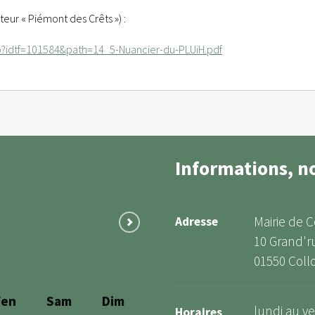
teur « Piémont des Crêts ») :
p?idtf=101584&path=14_5-Nuancier-du-PLUiH.pdf
Informations, n
Mairie de 
Adresse
10 Grand'r
01550 Coll
Ven
Sam
Dim
lundi au ve
Horaires