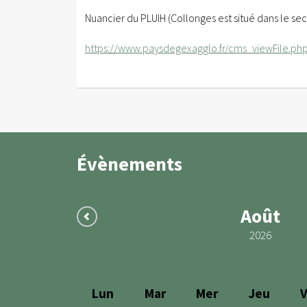
Nuancier du PLUIH (Collonges est situé dans le sec
https://www.paysdegexagglo.fr/cms_viewFile.ph
Évènements
Août
2026
Lun
Mar
Mer
Jeu