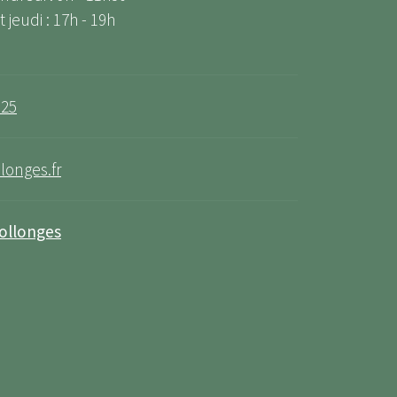
 jeudi : 17h - 19h
 25
longes.fr
Collonges