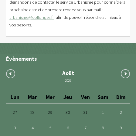
demandons de contacter le service Urbanisme pour connaître la
prochaine date et de prendre rendez-vous par mail :
urbanisme@collonges.fr
afin de pouvoir répondre au mieux à
vos besoins.
Évènements
Août
2026
Lun
Mar
Mer
Jeu
Ven
Sam
Dim
27
28
29
30
31
1
2
3
4
5
6
7
8
9