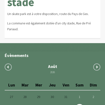
stade
Un skate park est à votre disposition, route du Pays de Gex.
La commune est également dotée d’un city stade, Rue de Pré
Pariaud.
Évènements
Août
2026
Lun
Mar
Mer
Jeu
Ven
Sam
Dim
27
28
29
30
31
1
2