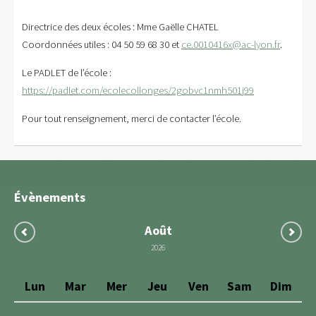
Directrice des deux écoles : Mme Gaëlle CHATEL
Coordonnées utiles : 04 50 59 68 30 et
ce.0010416x@ac-lyon.fr
.
Le PADLET de l’école :
https://padlet.com/ecolecollonges/2gobvc1nmh501j99
Pour tout renseignement, merci de contacter l’école.
Évènements
Août
2026
Lun
Mar
Mer
Jeu
Ven
Sam
Dim