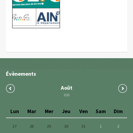
Évènements
Août
2026
Lun
Mar
Mer
Jeu
Ven
Sam
Dim
27
28
29
30
31
1
2