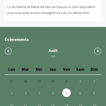
Le secrétariat de Mairie est bien sûr toujours à votre disposition
pour vous aider et vous renseigner lors de vos démarches!
Évènements
Août
2026
Lun
Mar
Mer
Jeu
Ven
Sam
Dim
27
28
29
30
31
1
2
3
4
5
6
7
8
9
10
11
12
13
14
15
16