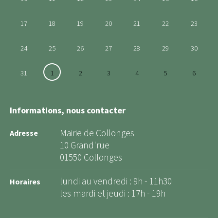
17
18
19
20
21
22
23
24
25
26
27
28
29
30
31
1
2
3
4
5
6
Informations, nous contacter
Mairie de Collonges
Adresse
10 Grand'rue
01550 Collonges
lundi au vendredi : 9h - 11h30
Horaires
les mardi et jeudi : 17h - 19h