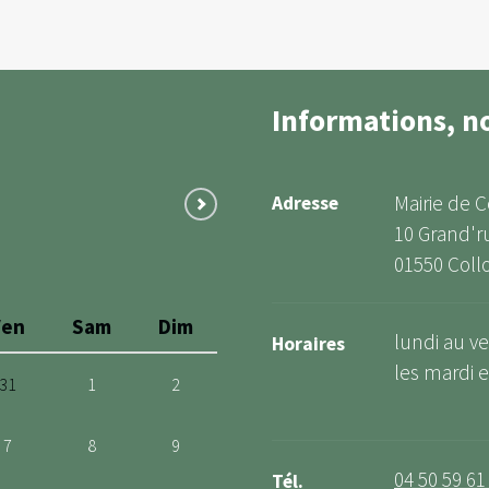
Informations, n
Mairie de 
Adresse
10 Grand'r
01550 Coll
Ven
Sam
Dim
lundi au ve
Horaires
les mardi et
31
1
2
7
8
9
04 50 59 61
Tél.