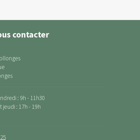
ous contacter
Collonges
ue
onges
ndredi : 9h - 11h30
 jeudi : 17h - 19h
 25