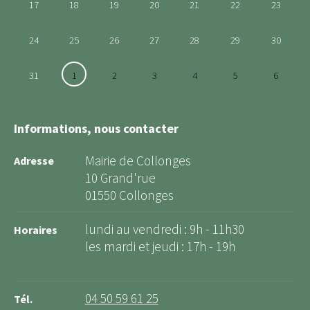
17
18
19
20
21
22
23
24
25
26
27
28
29
30
31
1
2
3
4
5
6
Informations, nous contacter
Mairie de Collonges
Adresse
10 Grand'rue
01550 Collonges
lundi au vendredi : 9h - 11h30
Horaires
les mardi et jeudi : 17h - 19h
04 50 59 61 25
Tél.