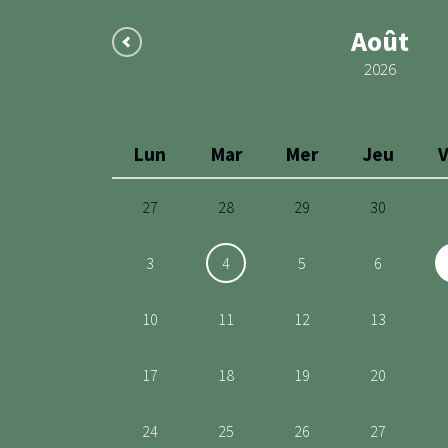
Août
2026
Lun
Mar
Mer
Jeu
27
28
29
30
3
4
5
6
10
11
12
13
17
18
19
20
24
25
26
27