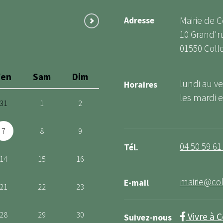
Mairie de 
Adresse
10 Grand'r
01550 Coll
Ven
Sam
Dim
lundi au ve
Horaires
les mardi et
31
1
2
7
8
9
04 50 59 61
Tél.
14
15
16
mairie@col
E-mail
21
22
23
28
29
30
Vivre à 
Suivez-nous