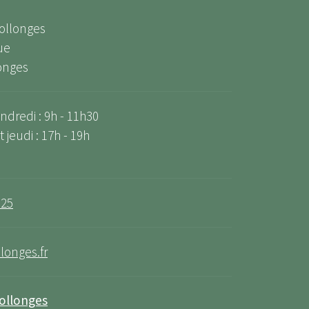
Collonges
ue
onges
ndredi : 9h - 11h30
 jeudi : 17h - 19h
 25
longes.fr
Collonges