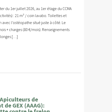
ter du 1er juillet 2026, au 1er étage du CCMA
vités) : 21 m² / coin lavabo. Toilettes et
avec l’ostéopathe situé juste à côté. Le
 mois + charges (80 €/mois). Renseignements
llonges […]
 Apiculteurs de
t de GEX (AAAG):
te contre le frelon