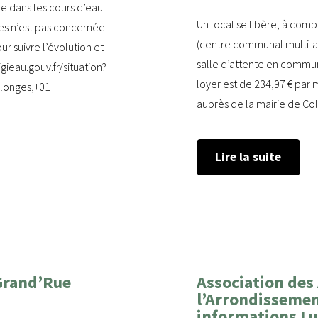
ée dans les cours d’eau
Un local se libère, à comp
es n’est pas concernée
(centre communal multi-acti
our suivre l’évolution et
salle d’attente en commun 
gieau.gouv.fr/situation?
loyer est de 234,97 € par
llonges,+01
auprès de la mairie de Co
Lire la suite
 Grand’Rue
Association des
l’Arrondissemen
informations Lut