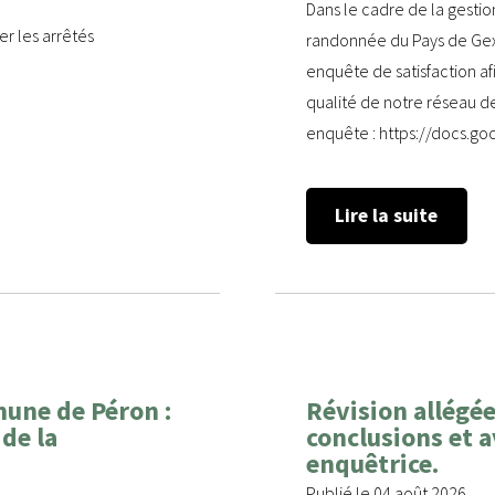
Dans le cadre de la gestio
r les arrêtés
randonnée du Pays de Ge
enquête de satisfaction afin
qualité de notre réseau de 
enquête : https://docs
Lire la suite
mune de Péron :
Révision allégée
 de la
conclusions et a
enquêtrice.
Publié le 04 août 2026