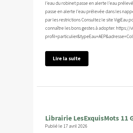
l’eau du robinet passe en alerte l’eau prélev
passe en alerte l’eau prélevée dans les napp
par les restrictions Consultez le site VigiEau p
connaître les bons gestes à adopter. https://vi
profil=particulier&typeEau=AEP&adresse=Co
Lire la suite
Librairie LesExquisMots 11
Publié le 17 avril 2026