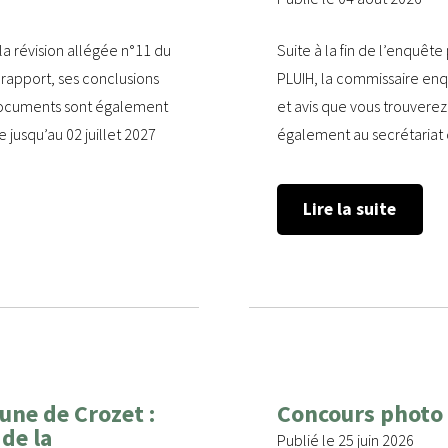
 la révision allégée n°11 du
Suite à la fin de l’enquête
 rapport, ses conclusions
PLUIH, la commissaire enq
s documents sont également
et avis que vous trouverez
e jusqu’au 02 juillet 2027
également au secrétariat de
Lire la suite
une de Crozet :
Concours photo :
 de la
Publié le 25 juin 2026