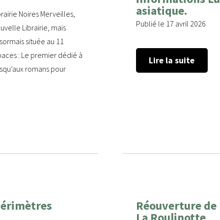
asiatique.
airie Noires Merveilles,
Publié le 17 avril 2026
velle Librairie, mais
sormais située au 11
aces : Le premier dédié à
Lire la suite
jusqu’aux romans pour
périmètres
Réouverture de l
La Roulinotte